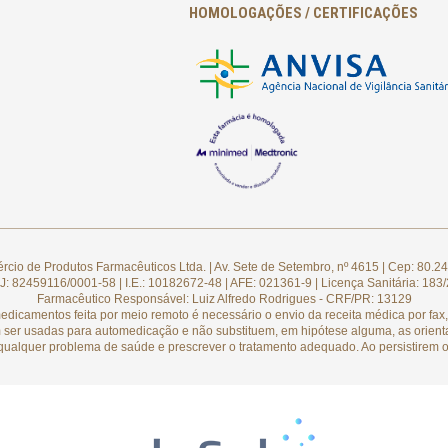
HOMOLOGAÇÕES / CERTIFICAÇÕES
cio de Produtos Farmacêuticos Ltda. | Av. Sete de Setembro, nº 4615 | Cep: 80.24
: 82459116/0001-58 | I.E.: 10182672-48 | AFE: 021361-9 | Licença Sanitária: 183
Farmacêutico Responsável: Luiz Alfredo Rodrigues - CRF/PR: 13129
camentos feita por meio remoto é necessário o envio da receita médica por fax, 
 ser usadas para automedicação e não substituem, em hipótese alguma, as orient
qualquer problema de saúde e prescrever o tratamento adequado. Ao persistirem o