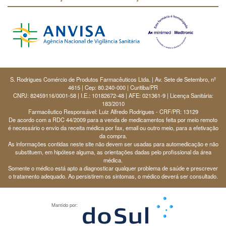
S. Rodrigues Comércio de Produtos Farmacêuticos Ltda. | Av. Sete de Setembro, nº
4615 | Cep: 80.240-000 | Curitiba/PR
CNPJ: 82459116/0001-58 | I.E.: 10182672-48 | AFE: 021361-9 | Licença Sanitária:
183/2010
Farmacêutico Responsável: Luiz Alfredo Rodrigues - CRF/PR: 13129
De acordo com a RDC 44/2009 para a venda de medicamentos feita por meio remoto
é necessário o envio da receita médica por fax, email ou outro meio, para a efetivação
da compra.
As informações contidas neste site não devem ser usadas para automedicação e não
substituem, em hipótese alguma, as orientações dadas pelo profissional da área
médica.
Somente o médico está apto a diagnosticar qualquer problema de saúde e prescrever
o tratamento adequado. Ao persistirem os sintomas, o médico deverá ser consultado.
Mantido por: