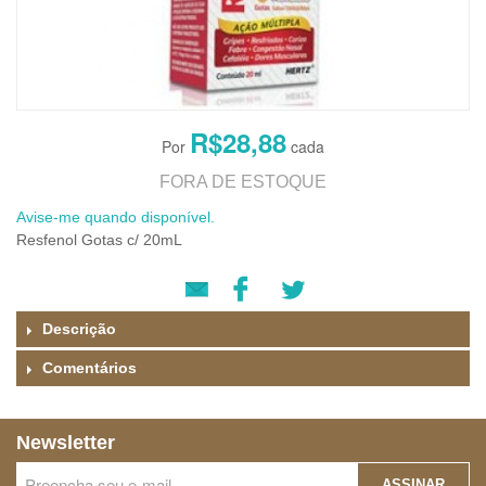
R$28,88
FORA DE ESTOQUE
Avise-me quando disponível.
Resfenol Gotas c/ 20mL
Descrição
Comentários
Newsletter
ASSINAR