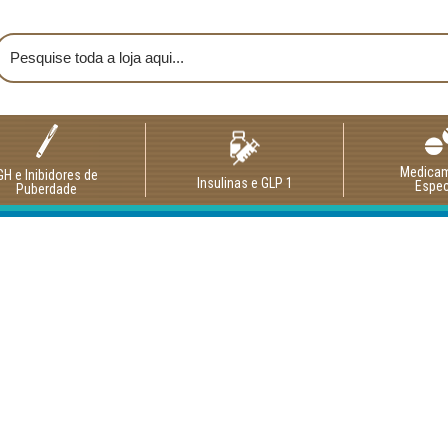
Medica
GH e Inibidores de
Insulinas e GLP 1
Espec
Puberdade