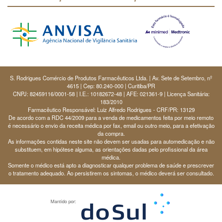
S. Rodrigues Comércio de Produtos Farmacêuticos Ltda. | Av. Sete de Setembro, nº
4615 | Cep: 80.240-000 | Curitiba/PR
CNPJ: 82459116/0001-58 | I.E.: 10182672-48 | AFE: 021361-9 | Licença Sanitária:
183/2010
Farmacêutico Responsável: Luiz Alfredo Rodrigues - CRF/PR: 13129
De acordo com a RDC 44/2009 para a venda de medicamentos feita por meio remoto
é necessário o envio da receita médica por fax, email ou outro meio, para a efetivação
da compra.
As informações contidas neste site não devem ser usadas para automedicação e não
substituem, em hipótese alguma, as orientações dadas pelo profissional da área
médica.
Somente o médico está apto a diagnosticar qualquer problema de saúde e prescrever
o tratamento adequado. Ao persistirem os sintomas, o médico deverá ser consultado.
Mantido por: