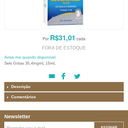
R$31,01
FORA DE ESTOQUE
Avise-me quando disponível.
Seki Gotas 35,4mgmL 15mL
Descrição
Comentários
Newsletter
ASSINAR