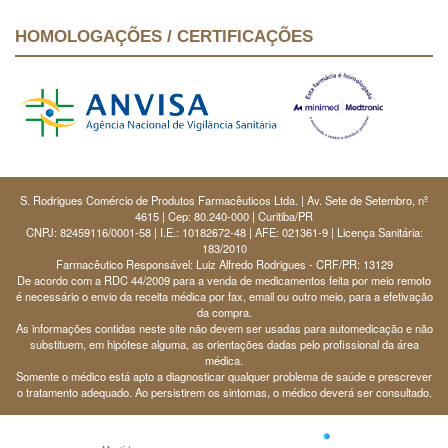
HOMOLOGAÇÕES / CERTIFICAÇÕES
S. Rodrigues Comércio de Produtos Farmacêuticos Ltda. | Av. Sete de Setembro, nº
4615 | Cep: 80.240-000 | Curitiba/PR
CNPJ: 82459116/0001-58 | I.E.: 10182672-48 | AFE: 021361-9 | Licença Sanitária:
183/2010
Farmacêutico Responsável: Luiz Alfredo Rodrigues - CRF/PR: 13129
De acordo com a RDC 44/2009 para a venda de medicamentos feita por meio remoto
é necessário o envio da receita médica por fax, email ou outro meio, para a efetivação
da compra.
As informações contidas neste site não devem ser usadas para automedicação e não
substituem, em hipótese alguma, as orientações dadas pelo profissional da área
médica.
Somente o médico está apto a diagnosticar qualquer problema de saúde e prescrever
o tratamento adequado. Ao persistirem os sintomas, o médico deverá ser consultado.