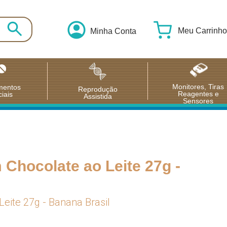
Meu Carrinho
Minha Conta
Monitores, Tiras
mentos
Reprodução
Reagentes e
iais
Assistida
Sensores
Chocolate ao Leite 27g -
eite 27g - Banana Brasil