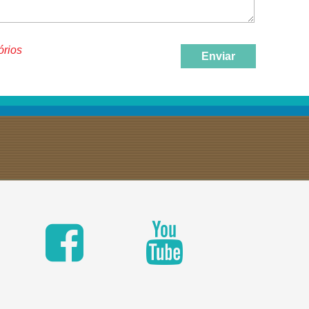
órios
Enviar