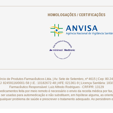
HOMOLOGAÇÕES / CERTIFICAÇÕES
cio de Produtos Farmacêuticos Ltda. | Av. Sete de Setembro, nº 4615 | Cep: 80.24
: 82459116/0001-58 | I.E.: 10182672-48 | AFE: 021361-9 | Licença Sanitária: 183
Farmacêutico Responsável: Luiz Alfredo Rodrigues - CRF/PR: 13129
camentos feita por meio remoto é necessário o envio da receita médica por fax, 
 ser usadas para automedicação e não substituem, em hipótese alguma, as orient
qualquer problema de saúde e prescrever o tratamento adequado. Ao persistirem o