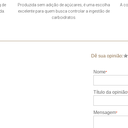
g de
Produzida sem adição de açúcares, é uma escolha
A co
da.
excelente para quem busca controlar a ingestão de
carboidratos.
Dê sua opinião:
Nome
Título da opinião
Mensagem