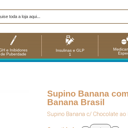
Medica
GH e Inibidores
Insulinas e GLP
Espec
de Puberdade
1
Supino Banana com 
Banana Brasil
Supino Banana c/ Chocolate ao L