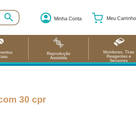
Meu Carrinho
Minha Conta
Monitores, Tiras
mentos
Reprodução
Reagentes e
iais
Assistida
Sensores
com 30 cpr