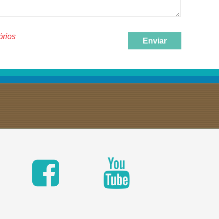
órios
Enviar