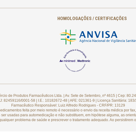
HOMOLOGAÇÕES / CERTIFICAÇÕES
cio de Produtos Farmacêuticos Ltda. | Av. Sete de Setembro, nº 4615 | Cep: 80.24
: 82459116/0001-58 | I.E.: 10182672-48 | AFE: 021361-9 | Licença Sanitária: 183
Farmacêutico Responsável: Luiz Alfredo Rodrigues - CRF/PR: 13129
camentos feita por meio remoto é necessário o envio da receita médica por fax, 
 ser usadas para automedicação e não substituem, em hipótese alguma, as orient
qualquer problema de saúde e prescrever o tratamento adequado. Ao persistirem o