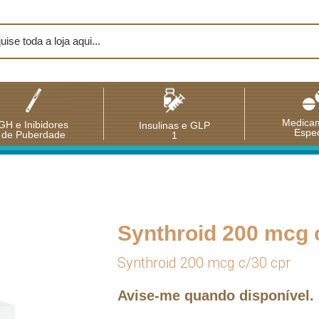
Medica
GH e Inibidores
Insulinas e GLP
Espec
de Puberdade
1
Synthroid 200 mcg 
Synthroid 200 mcg c/30 cpr
Avise-me quando disponível.