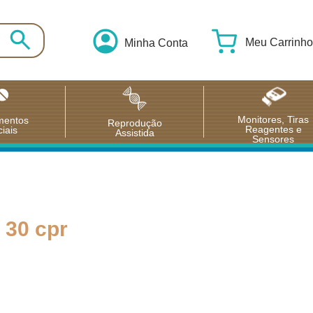
Meu Carrinho
Minha Conta
Monitores, Tiras
mentos
Reprodução
Reagentes e
iais
Assistida
Sensores
 30 cpr