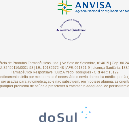
cio de Produtos Farmacêuticos Ltda. | Av. Sete de Setembro, nº 4615 | Cep: 80.24
: 82459116/0001-58 | I.E.: 10182672-48 | AFE: 021361-9 | Licença Sanitária: 183
Farmacêutico Responsável: Luiz Alfredo Rodrigues - CRF/PR: 13129
camentos feita por meio remoto é necessário o envio da receita médica por fax, 
 ser usadas para automedicação e não substituem, em hipótese alguma, as orient
qualquer problema de saúde e prescrever o tratamento adequado. Ao persistirem o