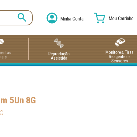
Meu Carrinho
Minha Conta
Monitores, Tiras
mentos
Reprodução
Reagentes e
iais
Assistida
Sensores
com 5Un 8G
8G