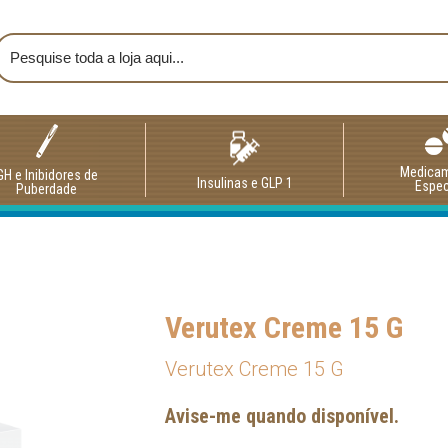
Medica
GH e Inibidores de
Insulinas e GLP 1
Espec
Puberdade
Verutex Creme 15 G
Verutex Creme 15 G
Avise-me quando disponível.