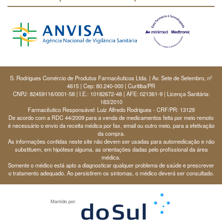
S. Rodrigues Comércio de Produtos Farmacêuticos Ltda. | Av. Sete de Setembro, nº
4615 | Cep: 80.240-000 | Curitiba/PR
CNPJ: 82459116/0001-58 | I.E.: 10182672-48 | AFE: 021361-9 | Licença Sanitária:
183/2010
Farmacêutico Responsável: Luiz Alfredo Rodrigues - CRF/PR: 13129
De acordo com a RDC 44/2009 para a venda de medicamentos feita por meio remoto
é necessário o envio da receita médica por fax, email ou outro meio, para a efetivação
da compra.
As informações contidas neste site não devem ser usadas para automedicação e não
substituem, em hipótese alguma, as orientações dadas pelo profissional da área
médica.
Somente o médico está apto a diagnosticar qualquer problema de saúde e prescrever
o tratamento adequado. Ao persistirem os sintomas, o médico deverá ser consultado.
Mantido por: