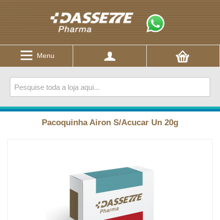
Menu
Pacoquinha Airon S/Acucar Un 20g