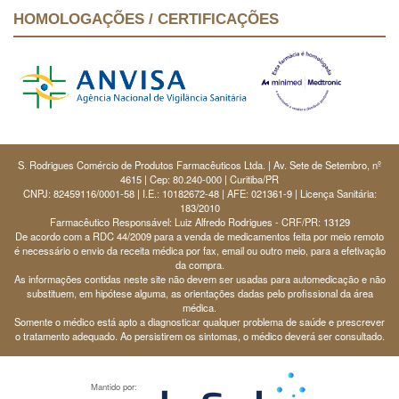
HOMOLOGAÇÕES / CERTIFICAÇÕES
S. Rodrigues Comércio de Produtos Farmacêuticos Ltda. | Av. Sete de Setembro, nº
4615 | Cep: 80.240-000 | Curitiba/PR
CNPJ: 82459116/0001-58 | I.E.: 10182672-48 | AFE: 021361-9 | Licença Sanitária:
183/2010
Farmacêutico Responsável: Luiz Alfredo Rodrigues - CRF/PR: 13129
De acordo com a RDC 44/2009 para a venda de medicamentos feita por meio remoto
é necessário o envio da receita médica por fax, email ou outro meio, para a efetivação
da compra.
As informações contidas neste site não devem ser usadas para automedicação e não
substituem, em hipótese alguma, as orientações dadas pelo profissional da área
médica.
Somente o médico está apto a diagnosticar qualquer problema de saúde e prescrever
o tratamento adequado. Ao persistirem os sintomas, o médico deverá ser consultado.
Mantido por: