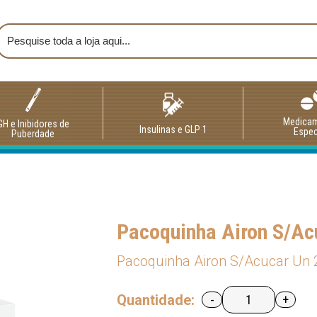
Medica
GH e Inibidores de
Insulinas e GLP 1
Espec
Puberdade
Pacoquinha Airon S/Ac
Pacoquinha Airon S/Acucar Un
Quantidade:
-
+